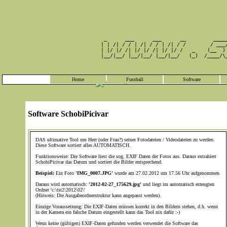
                                                 
         _      ___      ___      __         ____
        | | /| / / | /| / / | /| / /        / ___
        | |/ |/ /| |/ |/ /| |/ |/ /   _    (__  )
        |__/|__/ |__/|__/ |__/|__/   (_)  /____/\
                                                 
Home
Fussball
Software
Software SchobiPicivar
DAS ultimative Tool um Herr (oder Frau?) seiner Fotodateien / Videodateien zu werden.
Diese Software sortiert alles AUTOMATISCH.
Funktionsweise: Die Software liest die sog. EXIF Daten der Fotos aus. Daraus extrahiert
SchobiPicivar das Datum und sortiert die Bilder entsprechend.
Beispiel:
Ein Foto
'IMG_0007.JPG'
wurde am 27.02.2012 um 17.56 Uhr aufgenommen
Daraus wird automatisch:
'2012-02-27_175629.jpg'
und liegt im automatisch erzeugten
Ordner 'c:\tst2\2012\02\'
(Hinweis: Die Ausgabeordnerstruktur kann angepasst werden).
Einzige Voraussetzung: Die EXIF-Daten müssen korrekt in den Bildern stehen, d.h. wenn
in der Kamera ein falsche Datum eingestellt kann das Tool nix dafür :-)
Wenn keine (gültigen) EXIF-Daten gefunden werden verwendet die Software das