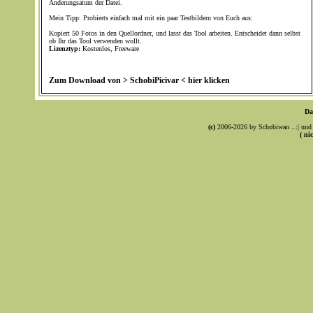
Änderungsatum der Datei.
Mein Tipp: Probierts einfach mal mit ein paar Testbildern von Euch aus:
Kopiert 50 Fotos in den Quellordner, und lasst das Tool arbeiten. Entscheidet dann selbst
ob Ihr das Tool verwenden wollt.
Lizenztyp:
Kostenlos, Freeware
Zum Download von > SchobiPicivar < hier klicken
Da
(c)
2006-2026 by Schobiwan ..:| und 
( ni